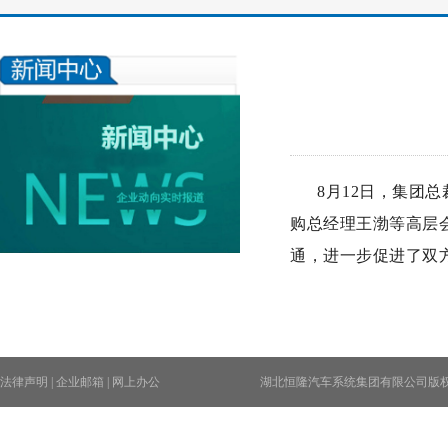
8
月
12
日，集团总
购总经理王渤等高层
通，进一步促进了双
法律声明
|
企业邮箱
|
网上办公
湖北恒隆汽车系统集团有限公司版权