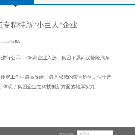
专精特新“小巨人”企业
：5364
5365
单进行公示，
306
家企业入选，集团下属武汉捷隆汽车
业评定工作中最高等级、最具权威的荣誉称号，位于产
，体现了集团企业在科技创新方面的雄厚实力。
请选择
友情链接：