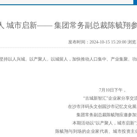
人 城市启新—— 集团常务副总裁陈毓翔
发布时间：2024-10-15 15:20:00 浏览
坚持以人兴城、以产聚人、以城留人，加快推动人口集中、产业集聚、功能
7
月
1
0日下午
，
“古城新智汇”企业家分享交
在
沙市洋码头文创园沙市记忆文化展
集团常务副总裁陈毓翔应邀参加
本期活动以
“
以产聚人，城市启新
陈毓翔与到场的企业家代表、城市投资主