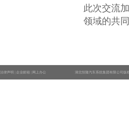
此次交流
领域的共
法律声明
|
企业邮箱
|
网上办公
湖北恒隆汽车系统集团有限公司版权