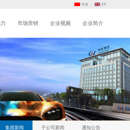
中文
EN
能力
市场营销
企业视频
企业简介
集团新闻
子公司新闻
通知公告