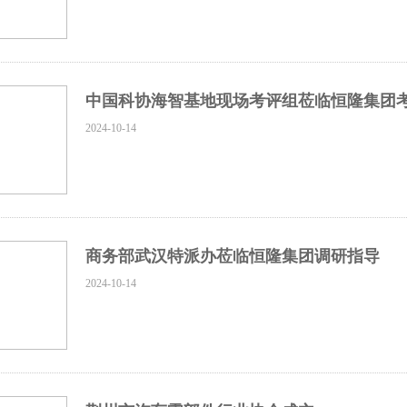
中国科协海智基地现场考评组莅临恒隆集团
2024-10-14
商务部武汉特派办莅临恒隆集团调研指导
2024-10-14