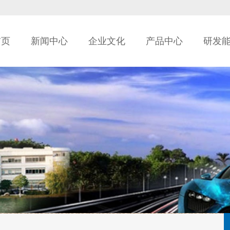
首页
新闻中心
企业文化
产品中心
研发