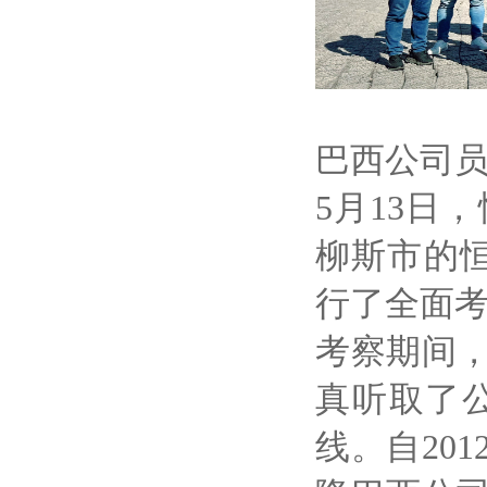
常务
巴西公司
5月13日
柳斯市的恒隆
行了全面
考察期间
真听取了
线。自20