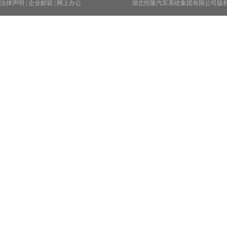
法律声明
|
企业邮箱
|
网上办公
湖北恒隆汽车系统集团有限公司版权