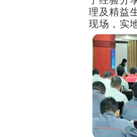
理及精益
现场，实