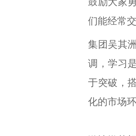
鼓励大家
们能经常
集团吴其
调，学习
于突破，
化的市场