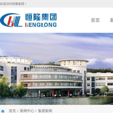
欢迎访问恒隆集团！
首页
首页
>
新闻中心
>
集团新闻