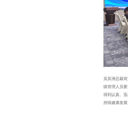
吴其洲总裁肯
级管理人员要
得到认真、迅
持续健康发展