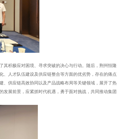
了其积极应对困境、寻求突破的决心与行动。随后，荆州恒隆
化、人才队伍建设及供应链整合等方面的优劣势，存在的痛点
建、供应链高效协同以及产品战略布局等关键领域，展开了热
的发展前景，应紧抓时代机遇，勇于面对挑战，共同推动集团