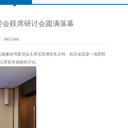
委会联席研讨会圆满落幕
：3405
3406
团总裁兼咨询委员会主席吴其洲先生主持。此次会议是一场思想
入而富有成效的讨论。