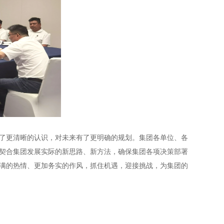
了更清晰的认识，对未来有了更明确的规划。集团各单位、各
契合集团发展实际的新思路、新方法，确保集团各项决策部署
满的热情、更加务实的作风，抓住机遇，迎接挑战，为集团的