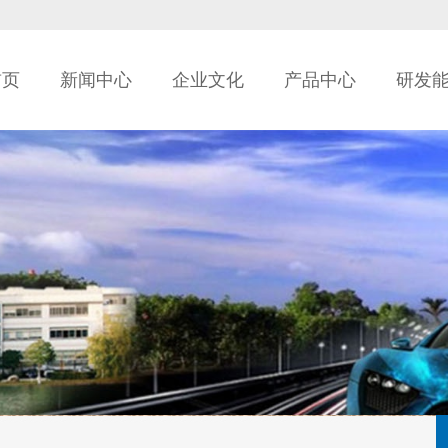
首页
新闻中心
企业文化
产品中心
研发