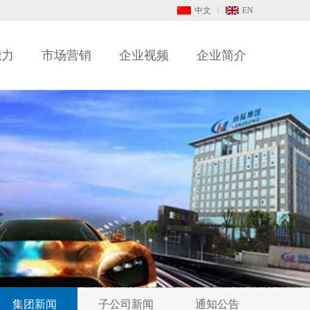
中文
EN
能力
市场营销
企业视频
企业简介
集团新闻
子公司新闻
通知公告