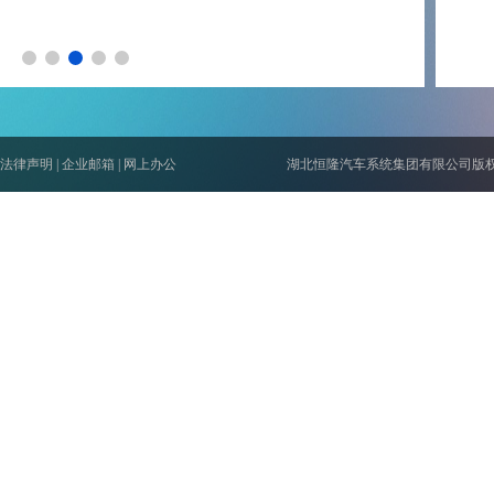
重庆恒隆公司乔迁新厂房
沙市久隆迎难
2017-05-24
28961次
2017-05-24
法律声明
|
企业邮箱
|
网上办公
湖北恒隆汽车系统集团有限公司版权
大剧
4月15日，经过为期三年的精心修建装修准备，重庆恒隆正式搬迁
今年1月起，国
新址...
带动，重卡市场
量较往年呈翻倍提