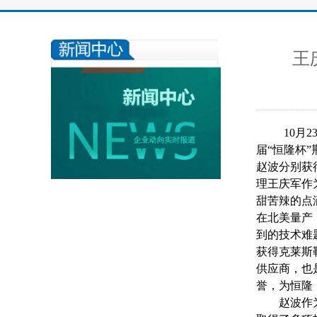
王
10
月
2
届“恒隆杯
赵波分别获
理王庆军作
甜苦辣的点
在北美量产
到的技术难
获得克莱斯
供应商，也
誉，为恒隆
赵波作