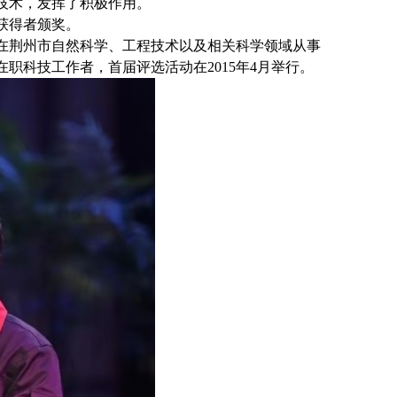
技术，发挥了积极作用。
获得者颁奖。
在荆州市自然科学、工程技术以及相关科学领域从事
在职科技工作者，首届评选活动在
2015
年
4
月举行。