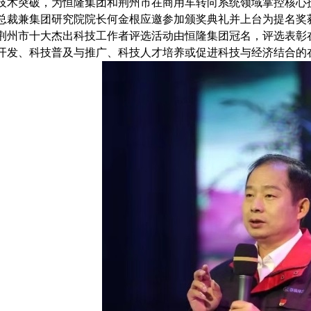
技术突破，为恒隆集团和荆州市在商用车转向系统领域掌控核心
总裁兼集团研究院院长何金根应邀参加颁奖典礼并上台为提名奖
荆州市十大杰出科技工作者评选活动由恒隆集团冠名，评选表彰
开发、科技普及与推广、科技人才培养或促进科技与经济结合的