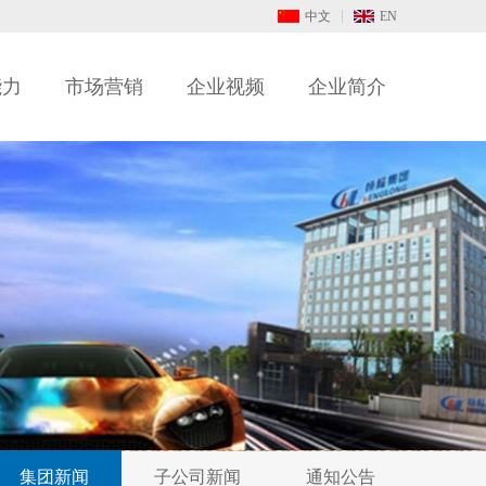
中文
EN
能力
市场营销
企业视频
企业简介
集团新闻
子公司新闻
通知公告