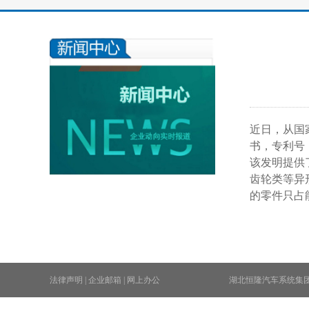
近日，从国
书，专利号：ZL
该发明提供
齿轮类等异
的零件只占
法律声明
|
企业邮箱
|
网上办公
湖北恒隆汽车系统集