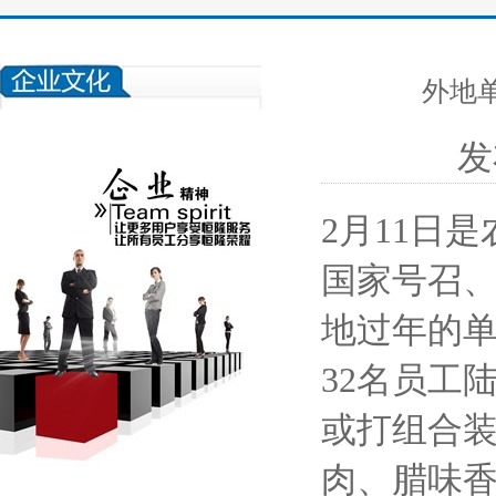
外地
发
2月11日
国家号召、
地过年的单
32名员工
或打组合
肉、腊味