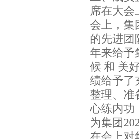
席在大会
会上，集
的先进团
年来给予
候 和 
绩给予了
整理、准
心练内功
为集团
20
在会上对