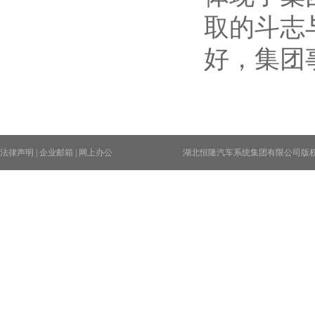
取的斗志
好，集团
法律声明
|
企业邮箱
|
网上办公
湖北恒隆汽车系统集团有限公司版权