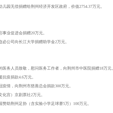
儿园无偿捐赠给荆州经济开发区政府，价值2754.37万元。
彩事业促进会捐赠20万元。
迩必公司向长江大学捐赠助学金2万元。
的医务人员致敬，
慰问医务工作者，向
荆州市中医院捐赠18万元
援抗疫捐款4.6万元。
冠疫情，向
荆州市慈善总会捐款300万元。
文化宫）京剧票社2万元。
3届赞助荆州足协（含实验小学足球赛5万）100万元。