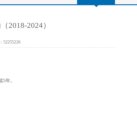
018-2024）
：5225
5226
续5年。