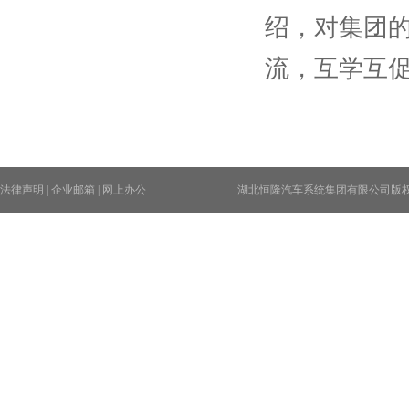
绍，对集团
流，互学互
法律声明
|
企业邮箱
|
网上办公
湖北恒隆汽车系统集团有限公司版权