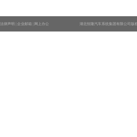
法律声明
|
企业邮箱
|
网上办公
湖北恒隆汽车系统集团有限公司版权