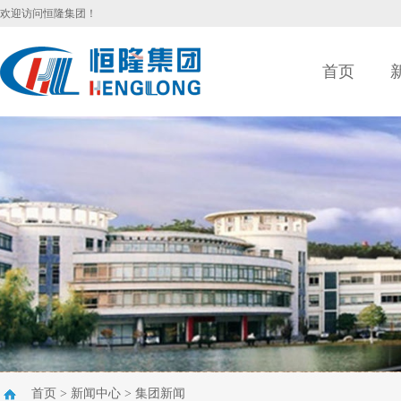
欢迎访问恒隆集团！
首页
首页
>
新闻中心
>
集团新闻