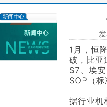
发
1月，恒
破，比亚
S7、埃
SOP（
据行业机