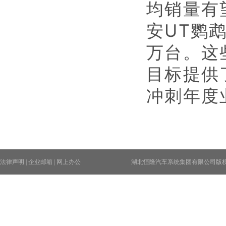
均销量有
安UT鹦
万台。这
目标提供
冲刺年度
法律声明
|
企业邮箱
|
网上办公
湖北恒隆汽车系统集团有限公司版权