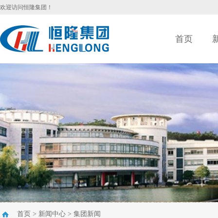
欢迎访问恒隆集团！
首页
首页
>
新闻中心
>
集团新闻