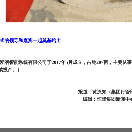
式的领导和嘉宾一起奠基培土
泓润智能系统有限公司于2017年5月成立，占地207亩，主要
建成投产。）
报道：黄汉知（集团行管
编辑：恒隆集团新闻中