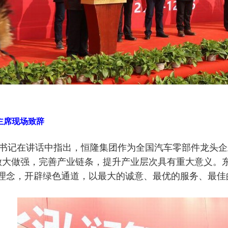
主席现场致辞
书记在讲话中指出，恒隆集团作为全国汽车零部件龙头企
做大做强，完善产业链条，提升产业层次具有重大意义。东
”理念，开辟绿色通道，以最大的诚意、最优的服务、最佳