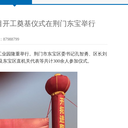
目开工奠基仪式在荆门东宝举行
：8798
8799
工业园隆重举行。荆门市东宝区委书记孔智勇、区长刘
东宝区直机关代表等共计300余人参加仪式。