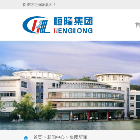
欢迎访问恒隆集团！
首页
>
新闻中心
>
集团新闻