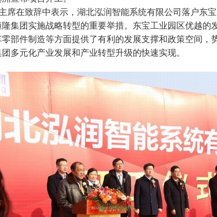
主席在致辞中表示，湖北泓润智能系统有限公司落户东宝
恒隆集团实施战略转型的重要举措。东宝工业园区优越的
车零部件制造等方面提供了有利的发展支撑和政策空间，
集团多元化产业发展和产业转型升级的快速实现。