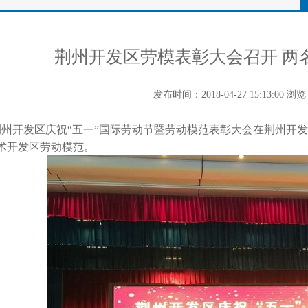
荆州开发区劳模表彰大会召开 两
发布时间：2018-04-27 15:13:00 浏览
，荆州开发区庆祝“五一”国际劳动节暨劳动模范表彰大会在荆州开
术开发区劳动模范。