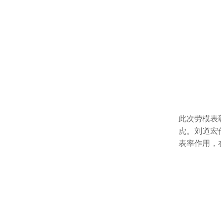
此次劳模表
虎。刘道宏
表率作用，