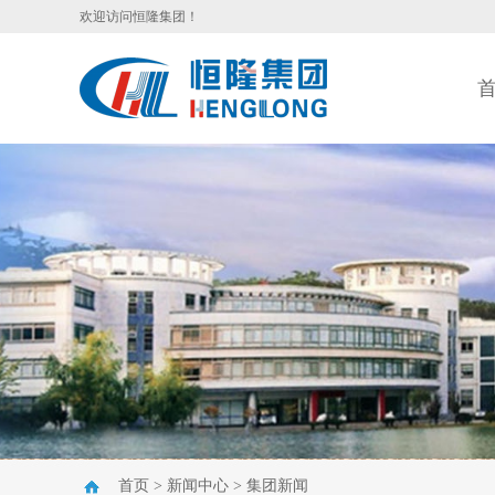
欢迎访问恒隆集团！
首页
>
新闻中心
>
集团新闻