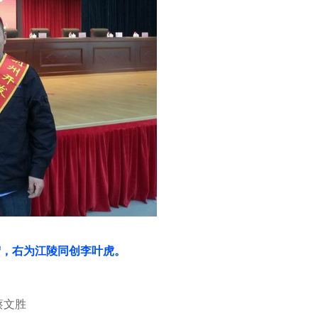
宏，右为江陵同创李叶虎。
蔡文胜